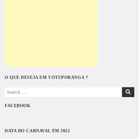
O QUE DESEJA EM VOTUPORANGA ?
S
e
a
FACEBOOK
r
c
h
DATA DO CARNAVAL EM 2022
f