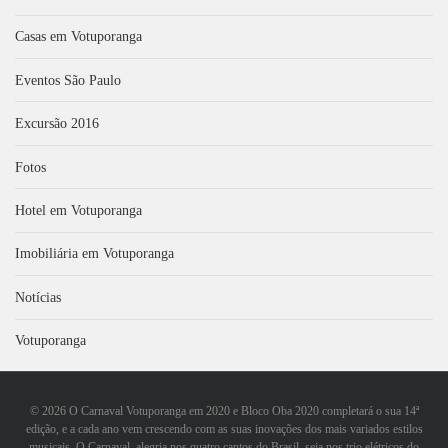
Casas em Votuporanga
Eventos São Paulo
Excursão 2016
Fotos
Hotel em Votuporanga
Imobiliária em Votuporanga
Notícias
Votuporanga
©
2026 O Carnaval Votuporanga em 2020 e Bloco Oba 2020 completará o sua 14ª
edição, e a cada ano vem crescendo com as suas inovações dos mais variados estilos
musicais. O Carnaval, alegria nos quatro cantos do Brasil, seja nos trio elétricos do