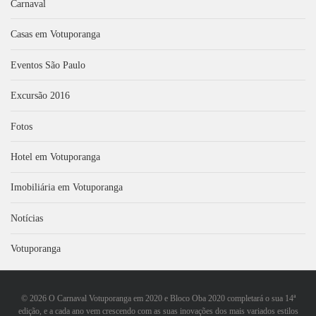
Carnaval
Casas em Votuporanga
Eventos São Paulo
Excursão 2016
Fotos
Hotel em Votuporanga
Imobiliária em Votuporanga
Notícias
Votuporanga
©
2026 O Carnaval Votuporanga em 2020 e Bloco Oba 2020 completará o sua 14ª
edição, e a cada ano vem crescendo com as suas inovações dos mais variados estilos