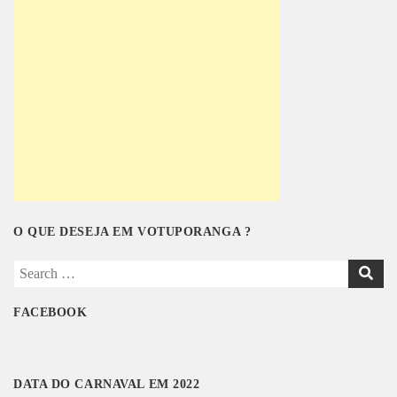
O QUE DESEJA EM VOTUPORANGA ?
S
e
a
FACEBOOK
r
c
h
DATA DO CARNAVAL EM 2022
f