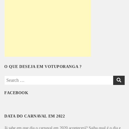
O QUE DESEJA EM VOTUPORANGA ?
S
e
a
FACEBOOK
r
c
h
DATA DO CARNAVAL EM 2022
f
o
Já sabe em que dia o carnaval em 2020 acontecerá? Saiba qual é o dia e