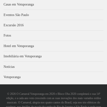
Casas em Votuporanga
Eventos São Paulo
Excursão 2016
Fotos
Hotel em Votuporanga
Imobiliária em Votuporanga
Notícias
Votuporanga
©
2026 O Carnaval Votuporanga em 2020 e Bloco Oba 2020 completará o sua 14ª
edição, e a cada ano vem crescendo com as suas inovações dos mais variados estilos
musicais. O Carnaval, alegria nos quatro cantos do Brasil, seja nos trio elétricos do
nordeste, nos desfiles de escola de samba do Rio de Janeiro e São Paulo e onde quer