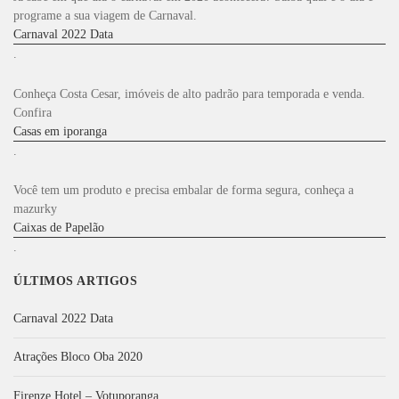
r
programe a sua viagem de Carnaval.
:
Carnaval 2022 Data
.
Conheça Costa Cesar, imóveis de alto padrão para temporada e venda.
Confira
Casas em iporanga
.
Você tem um produto e precisa embalar de forma segura, conheça a
mazurky
Caixas de Papelão
.
ÚLTIMOS ARTIGOS
Carnaval 2022 Data
Atrações Bloco Oba 2020
Firenze Hotel – Votuporanga